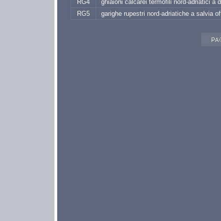
RG4
ghiaioni calcarei termofili nord-adriatici a 
RG5
garighe rupestri nord-adriatiche a salvia off